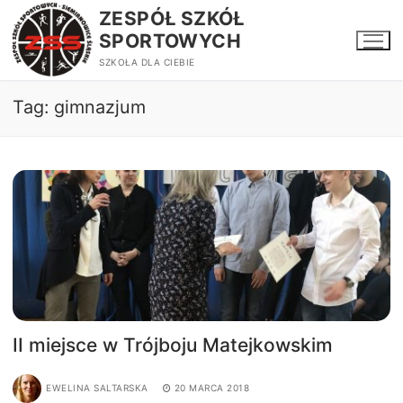
Przejdź
ZESPÓŁ SZKÓŁ
do
SPORTOWYCH
treści
SZKOŁA DLA CIEBIE
Tag:
gimnazjum
II miejsce w Trójboju Matejkowskim
EWELINA SALTARSKA
20 MARCA 2018