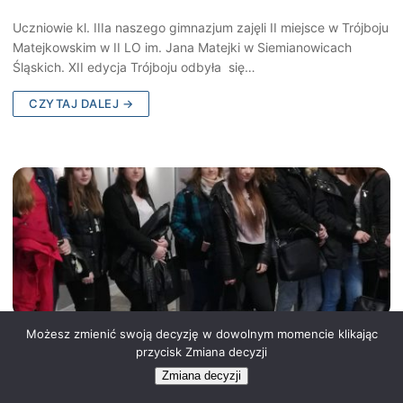
Uczniowie kl. IIIa naszego gimnazjum zajęli II miejsce w Trójboju
Matejkowskim w II LO im. Jana Matejki w Siemianowicach
Śląskich. XII edycja Trójboju odbyła się…
CZYTAJ DALEJ →
Możesz zmienić swoją decyzję w dowolnym momencie klikając
Odwiedziny w Miejskiej Bibliotece
przycisk Zmiana decyzji
Publicznej
Zmiana decyzji