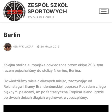
Przejdź
ZESPÓŁ SZKÓŁ
do
SPORTOWYCH
treści
SZKOŁA DLA CIEBIE
Berlin
HENRYK LAZAR
20 MAJA 2019
Kolejna stolica europejska odwiedzona przez ekipę ZSS. tym
razem pojechaliśmy do stolicy Niemiec, Berlina.
Odwiedziliśmy wiele ciekawych miejsc, zaczynając od
Reichstagu i Bramy Brandenburskiej, poprzez Poczdam z jego
pięknymi pałacami, aż po fantastyczną Tropical Island, gdzie
po dwóch dniach długich wędrówek wypoczęliśmy.