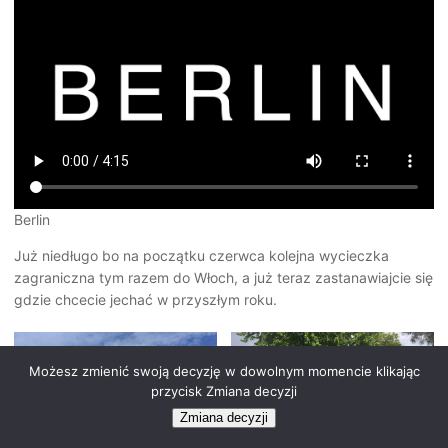
Berlin
Już niedługo bo na początku czerwca kolejna wycieczka
zagraniczna tym razem do Włoch, a już teraz zastanawiajcie się
gdzie chcecie jechać w przyszłym roku.
Możesz zmienić swoją decyzję w dowolnym momencie klikając
przycisk Zmiana decyzji
Zmiana decyzji