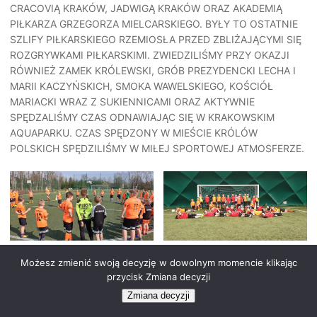
CRACOVIĄ KRAKÓW, JADWIGĄ KRAKÓW ORAZ AKADEMIĄ
PIŁKARZA GRZEGORZA MIELCARSKIEGO. BYŁY TO OSTATNIE
SZLIFY PIŁKARSKIEGO RZEMIOSŁA PRZED ZBLIŻAJĄCYMI SIĘ
ROZGRYWKAMI PIŁKARSKIMI. ZWIEDZILIŚMY PRZY OKAZJI
RÓWNIEŻ ZAMEK KRÓLEWSKI, GRÓB PREZYDENCKI LECHA I
MARII KACZYŃSKICH, SMOKA WAWELSKIEGO, KOŚCIÓŁ
MARIACKI WRAZ Z SUKIENNICAMI ORAZ AKTYWNIE
SPĘDZALIŚMY CZAS ODNAWIAJĄC SIĘ W KRAKOWSKIM
AQUAPARKU. CZAS SPĘDZONY W MIEŚCIE KRÓLÓW
POLSKICH SPĘDZILIŚMY W MIŁEJ SPORTOWEJ ATMOSFERZE.
Możesz zmienić swoją decyzję w dowolnym momencie klikając
przycisk Zmiana decyzji
Zmiana decyzji