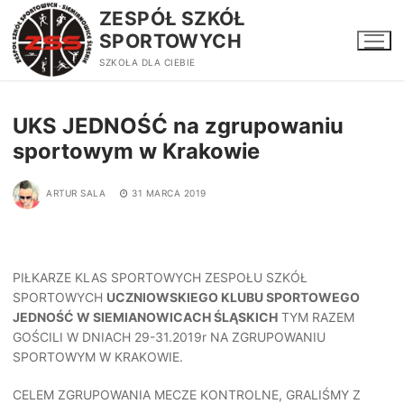
Przejdź
ZESPÓŁ SZKÓŁ
do
SPORTOWYCH
treści
SZKOŁA DLA CIEBIE
UKS JEDNOŚĆ na zgrupowaniu
sportowym w Krakowie
ARTUR SALA
31 MARCA 2019
PIŁKARZE KLAS SPORTOWYCH ZESPOŁU SZKÓŁ
SPORTOWYCH
UCZNIOWSKIEGO KLUBU SPORTOWEGO
JEDNOŚĆ W SIEMIANOWICACH ŚLĄSKICH
TYM RAZEM
GOŚCILI W DNIACH 29-31.2019r NA ZGRUPOWANIU
SPORTOWYM W KRAKOWIE.
CELEM ZGRUPOWANIA MECZE KONTROLNE, GRALIŚMY Z