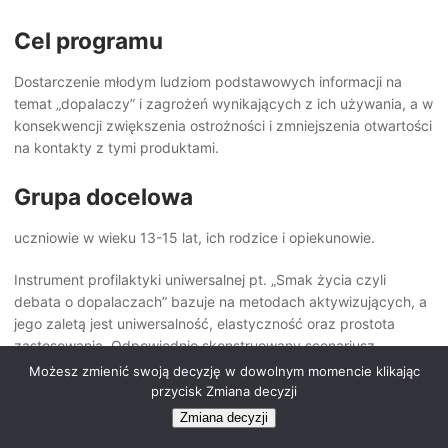
Cel programu
Dostarczenie młodym ludziom podstawowych informacji na
temat „dopalaczy” i zagrożeń wynikających z ich używania, a w
konsekwencji zwiększenia ostrożności i zmniejszenia otwartości
na kontakty z tymi produktami.
Grupa docelowa
uczniowie w wieku 13-15 lat, ich rodzice i opiekunowie.
Instrument profilaktyki uniwersalnej pt. „Smak życia czyli
debata o dopalaczach” bazuje na metodach aktywizujących, a
jego zaletą jest uniwersalność, elastyczność oraz prostota
zastosowania. Odpowiednio skonstruowany scenariusz
umożliwia realizatorom, którzy posiadają podstawowe
Możesz zmienić swoją decyzję w dowolnym momencie klikając
doświadczenie w pracy dydaktycznej oraz umiejętność
przycisk Zmiana decyzji
stosowania metod aktywizujących skuteczną realizacje
Zmiana decyzji
programu.