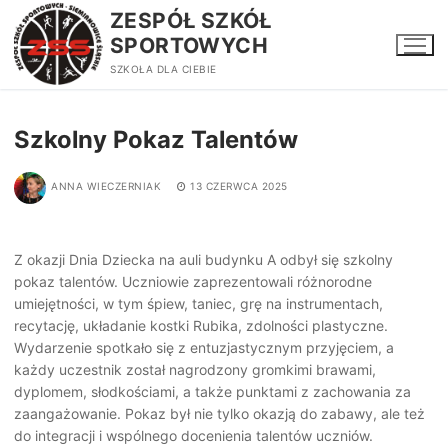
Przejdź
ZESPÓŁ SZKÓŁ
do
SPORTOWYCH
treści
SZKOŁA DLA CIEBIE
Szkolny Pokaz Talentów
ANNA WIECZERNIAK
13 CZERWCA 2025
Z okazji Dnia Dziecka na auli budynku A odbył się szkolny
pokaz talentów. Uczniowie zaprezentowali różnorodne
umiejętności, w tym śpiew, taniec, grę na instrumentach,
recytację, układanie kostki Rubika, zdolności plastyczne.
Wydarzenie spotkało się z entuzjastycznym przyjęciem, a
każdy uczestnik został nagrodzony gromkimi brawami,
dyplomem, słodkościami, a także punktami z zachowania za
zaangażowanie. Pokaz był nie tylko okazją do zabawy, ale też
do integracji i wspólnego docenienia talentów uczniów.