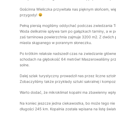
Gościnna Wieliczka przywitała nas pięknym słońcem, w
przygody!
Pełną piersią mogliśmy oddychać podczas zwiedzania Tę
Woda delikatnie spływa tam po gałązkach tarniny, a w po
zaś tarninowa powierzchnia zajmuje 3200 m2. Z dwóc
miasta skąpanego w porannym słoneczku.
Po krótkim relaksie nadszedł czas na zwiedzanie główne
schodach na głębokość 64 metrów! Maszerowaliśmy przez
solne.
Dalej szlak turystyczny prowadził nas przez liczne sztoln
Zobaczyliśmy także przykłady sztuki sakralnej i kompozy
Warto dodać, że mikroklimat kopalni ma zbawienny wpływ 
Na koniec jeszcze jedna ciekawostka, bo może tego nie
długości 245 km. Kopalnia została wpisana na listę św