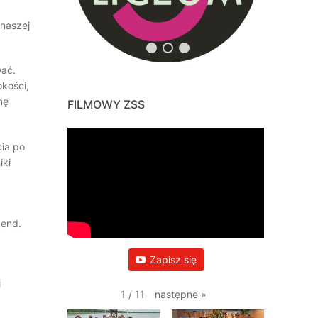
naszej
wać.
okości,
mę
FILMOWY ZSS
cia po
iki
gend.
Zapisz się
j
następne
»
1
/
11