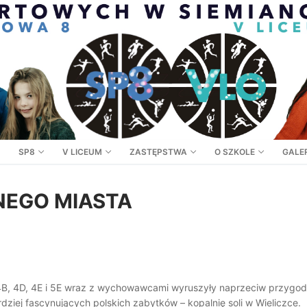
SP8
V LICEUM
ZASTĘPSTWA
O SZKOLE
GALER
EGO MIASTA
 4B, 4D, 4E i 5E wraz z wychowawcami wyruszyły naprzeciw przygod
ziej fascynujących polskich zabytków – kopalnię soli w Wieliczce.