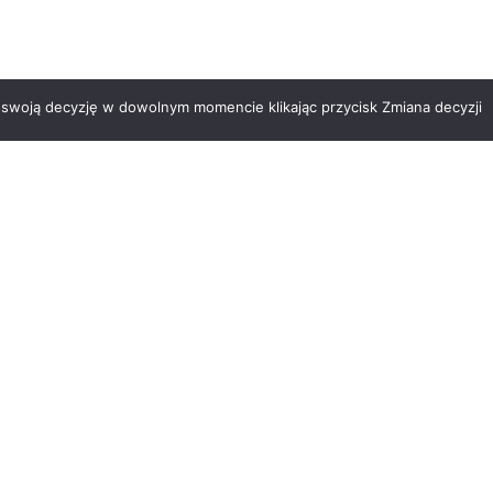
swoją decyzję w dowolnym momencie klikając przycisk Zmiana decyzji