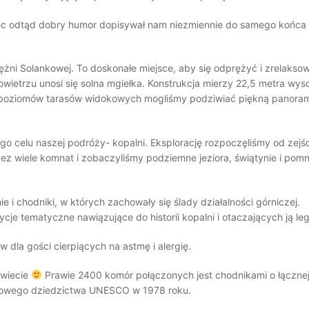
ięc odtąd dobry humor dopisywał nam niezmiennie do samego końca 
żni Solankowej. To doskonałe miejsce, aby się odprężyć i zrelakso
wietrzu unosi się solna mgiełka. Konstrukcja mierzy 22,5 metra wys
h poziomów tarasów widokowych mogliśmy podziwiać piękną panora
go celu naszej podróży- kopalni. Eksplorację rozpoczęliśmy od zejś
 wiele komnat i zobaczyliśmy podziemne jeziora, świątynie i pomn
ie i chodniki, w których zachowały się ślady działalności górniczej.
cje tematyczne nawiązujące do historii kopalni i otaczających ją le
dla gości cierpiących na astmę i alergię.
 wiecie
Prawie 2400 komór połączonych jest chodnikami o łączne
iatowego dziedzictwa UNESCO w 1978 roku.