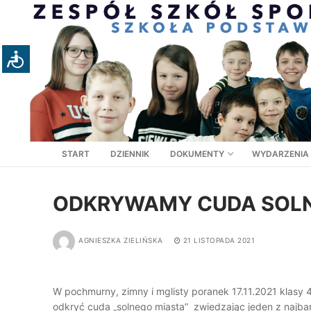
Przejdź
do
treści
START
DZIENNIK
DOKUMENTY
WYDARZENIA
ODKRYWAMY CUDA SOLN
AGNIESZKA ZIELIŃSKA
21 LISTOPADA 2021
W pochmurny, zimny i mglisty poranek 17.11.2021 klasy
odkryć cuda „solnego miasta” zwiedzając jeden z najbard