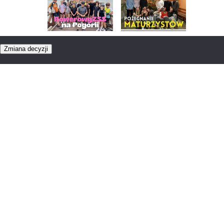
RowerowyZSS na
Pożegnanie
Pogorii
maturzystów 2026
Zmiana decyzji
Piękna Italia
Studniówka 2026
Dzień Języków
Wycieczka do
Obcych
Włoch 2025