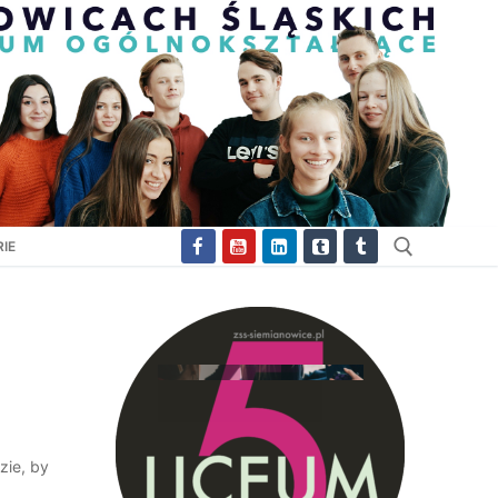
IE
Szukaj:
zie, by