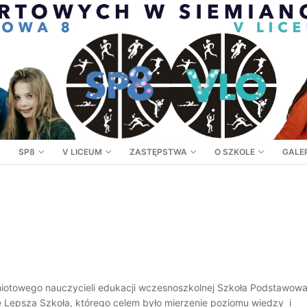
SP8
V LICEUM
ZASTĘPSTWA
O SZKOLE
GALER
miotowego nauczycieli edukacji wczesnoszkolnej Szkoła Podstawowa
ie Lepsza Szkoła, którego celem było mierzenie poziomu wiedzy i