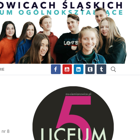
IE
Szukaj:
 nr 8