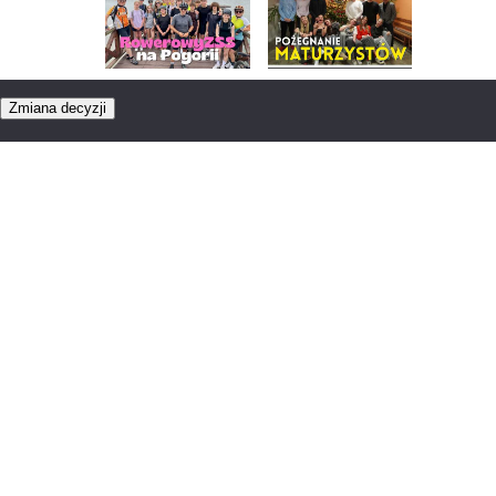
RowerowyZSS na
Pożegnanie
Pogorii
maturzystów 2026
Zmiana decyzji
Piękna Italia
Studniówka 2026
Dzień Języków
Wycieczka do
Obcych
Włoch 2025