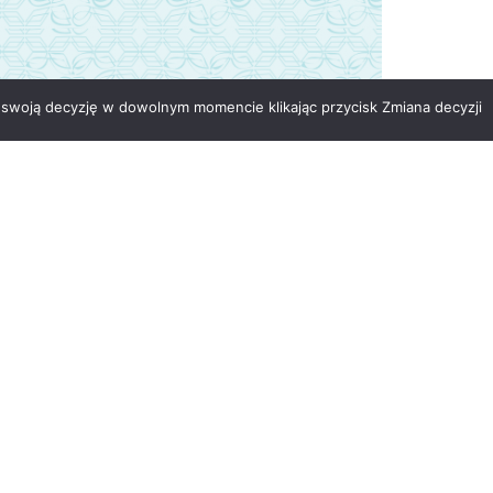
swoją decyzję w dowolnym momencie klikając przycisk Zmiana decyzji