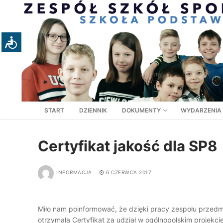
Przejdź
do
treści
START
DZIENNIK
DOKUMENTY
WYDARZENIA
Certyfikat jakość dla SP8
INFORMACJA
6 CZERWCA 2017
Miło nam poinformować, że dzięki pracy zespołu przed
otrzymała Certyfikat za udział w ogólnopolskim projekc