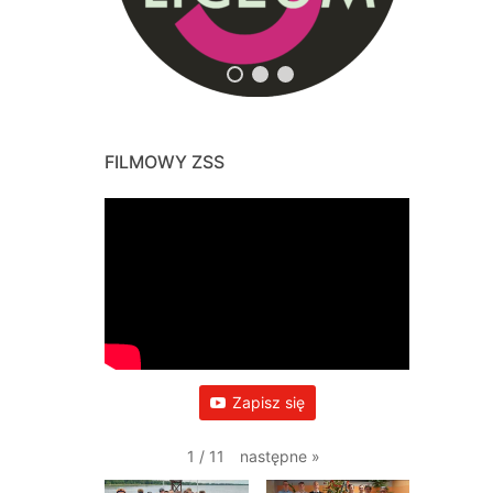
FILMOWY ZSS
Zapisz się
następne
»
1
/
11