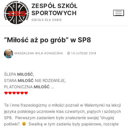
Przejdź
ZESPÓŁ SZKÓŁ
do
SPORTOWYCH
treści
SZKOŁA DLA CIEBIE
“Miłość aż po grób” w SP8
MAGDALENA WILK-KONIECZNA
14 LUTEGO 2018
ŚLEPA
MIŁOŚĆ
,
STARA
MIŁOŚĆ
NIE RDZEWIEJE,
PLATONICZNA
MIŁOŚĆ
…
♥♥♥♥♥♥
Te i inne frazeologizmy o miłości poznali w Walentynki na lekcji
języka polskiego uczniowie klas czwartych, piątych i szóstych
SP8. Pierwszym zadaniem było znalezienie swojej “drugiej
połówki”.
Swatką w tym zadaniu były papierowe, rozcięte