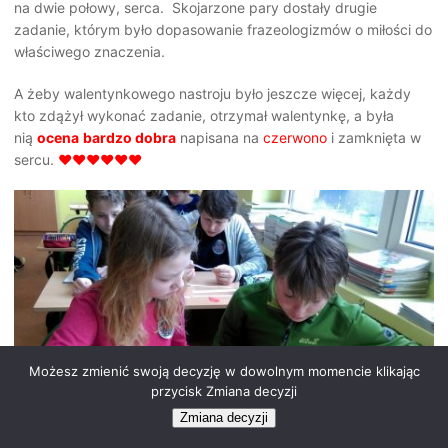
na dwie połowy, serca. Skojarzone pary dostały drugie
zadanie, którym było dopasowanie frazeologizmów o miłości do
właściwego znaczenia.
A żeby walentynkowego nastroju było jeszcze więcej, każdy
kto zdążył wykonać zadanie, otrzymał walentynkę, a była
nią
ocena
bardzo dobra
napisana na
czerwono
i zamknięta w
sercu.
♥♥♥♥♥♥
Możesz zmienić swoją decyzję w dowolnym momencie klikając
przycisk Zmiana decyzji
Zmiana decyzji