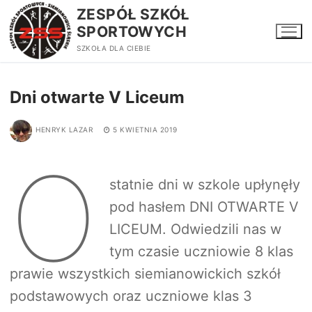
Przejdź
ZESPÓŁ SZKÓŁ
do
SPORTOWYCH
treści
SZKOŁA DLA CIEBIE
Dni otwarte V Liceum
HENRYK LAZAR
5 KWIETNIA 2019
O
statnie dni w szkole upłynęły
pod hasłem DNI OTWARTE V
LICEUM. Odwiedzili nas w
tym czasie uczniowie 8 klas
prawie wszystkich siemianowickich szkół
podstawowych oraz uczniowe klas 3