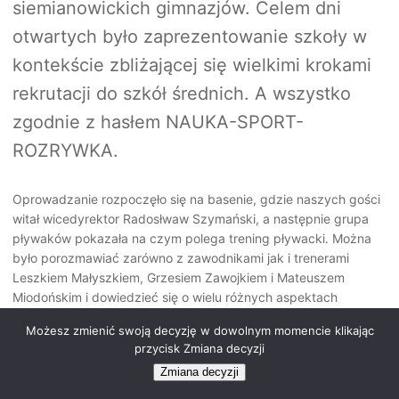
siemianowickich gimnazjów. Celem dni
otwartych było zaprezentowanie szkoły w
kontekście zbliżającej się wielkimi krokami
rekrutacji do szkół średnich. A wszystko
zgodnie z hasłem NAUKA-SPORT-
ROZRYWKA.
Oprowadzanie rozpoczęło się na basenie, gdzie naszych gości
witał wicedyrektor Radosłwaw Szymański, a następnie grupa
pływaków pokazała na czym polega trening pływacki. Można
było porozmawiać zarówno z zawodnikami jak i trenerami
Leszkiem Małyszkiem, Grzesiem Zawojkiem i Mateuszem
Miodońskim i dowiedzieć się o wielu różnych aspektach
treningu.
Możesz zmienić swoją decyzję w dowolnym momencie klikając
przycisk Zmiana decyzji
Zmiana decyzji